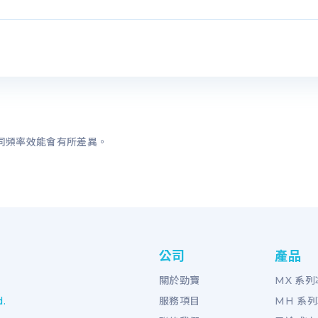
。
，不同頻率效能會有所差異。
公司
產品
關於勁寶
MX 系
d.
服務項目
MH 系